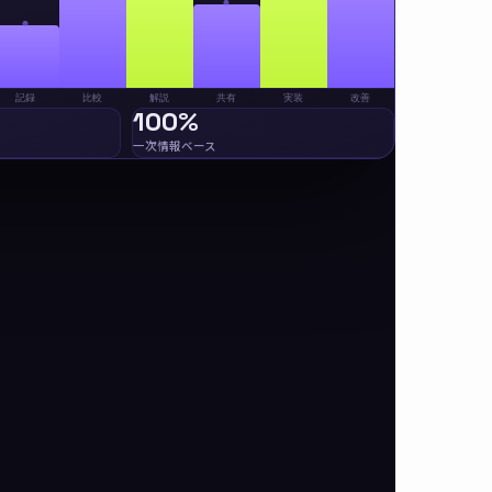
記録
比較
解説
共有
実装
改善
100%
一次情報ベース